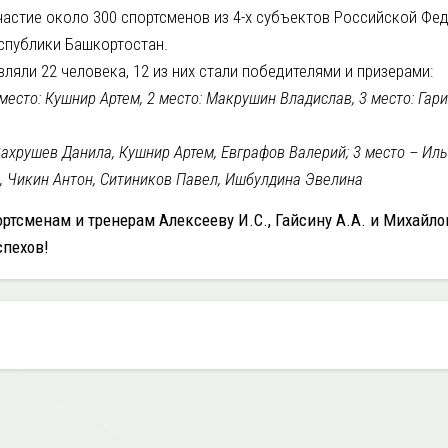
частие около 300 спортсменов из 4-х субъектов Российской Фе
еспублики Башкортостан.
ляли 22 человека, 12 из них стали победителями и призерами:
 место: Кушнир Артем, 2 место: Макрушин Владислав, 3 место: Гар
Вахрушев Данила, Кушнир Артем, Евграфов Валерий; 3 место – Ил
, Чикин Антон, Ситиников Павел, Ишбулдина Эвелина
тсменам и тренерам Алексееву И.С., Гайсину А.А. и Михайлов
спехов!