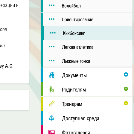
дерации и
Волейбол
Ориентирование
ипов
Кикбоксинг
ьин
Легкая атлетика
Лыжные гонки
у А.С.
Документы
Родителям
Тренерам
Доступная среда
Фотогалерея