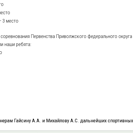
то
место
— 3 место
и соревнования Первенства Приволжского федерального округа
ли наши ребята:
о
нерам Гайсину А.А. и Михайлову А.С. дальнейших спортивных