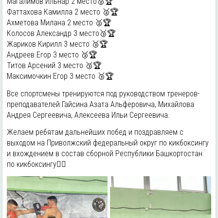
Магалимов Ильнар 2 место🥈🏆
Фаттахова Камилла 2 место 🥈🏆
Ахметова Милана 2 место 🥈🏆
Колосов Александр 3 место🥉🏆
Жариков Кирилл 3 место 🥉🏆
Андреев Егор 3 место 🥉🏆
Титов Арсений 3 место 🥉🏆
Максимочкин Егор 3 место 🥉🏆
Все спортсмены тренируются под руководством тренеров-
преподавателей Гайсина Азата Альферовича, Михайлова
Андрея Сергеевича, Алексеева Ильи Сергеевича.
Желаем ребятам дальнейших побед и поздравляем с
выходом на Приволжский федеральный округ по кикбоксингу
и вхождением в состав сборной Республики Башкортостан
по кикбоксингу👍🏻