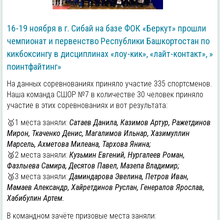
16-19 ноября в г. Сибай на базе ФОК «Беркут» прошли
чемпионат и первенство Республики Башкортостан по
кикбоксингу в дисциплинах «лоу-кик», «лайт-контакт», »
поинтфайтинг»
На данных соревнованиях приняло участие 335 спортсменов.
Наша команда СШОР №7 в количестве 30 человек приняло
участие в этих соревнованиях и вот результата:
🥇1 места заняли:
Сатаев Данила, Казимов Артур, Ражетдинов
Мирон, Ткаченко Денис, Магалимов Ильнар, Хазимуллин
Марсель, Ахметова Милеана, Тархова Янина;
🥈2 места заняли:
Кузьмин Евгений, Нургалеев Роман,
Фазлыева Самира, Десятов Павел, Мазепа Владимир;
🥉3 места заняли:
Даминдарова Эвелина, Петров Иван,
Мамаев Александр, Хайретдинов Руслан, Генералов Ярослав,
Хабибулин Артем.
В командном зачёте призовые места заняли: