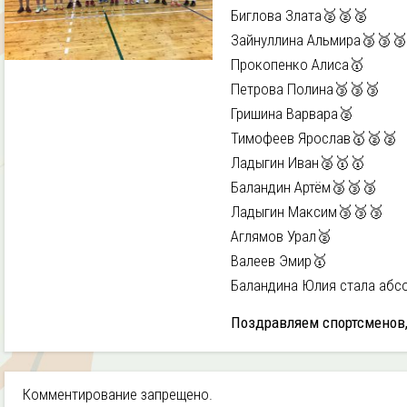
Биглова Злата🥈🥈🥈
Зайнуллина Альмира🥉🥉🥉
Прокопенко Алиса🥇
Петрова Полина🥉🥉🥉
Гришина Варвара🥈
Тимофеев Ярослав🥇🥈🥈
Ладыгин Иван🥈🥇🥇
Баландин Артём🥉🥉🥉
Ладыгин Максим🥉🥉🥉
Аглямов Урал🥈
Валеев Эмир🥇
Баландина Юлия стала абс
Поздравляем спортсменов,
Комментирование запрещено.