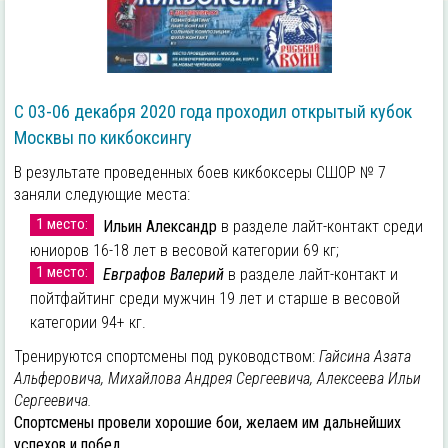
С 03-06 декабря 2020 года проходил открытый кубок
Москвы по кикбоксингу
В результате проведенных боев кикбоксеры СШОР № 7
заняли следующие места:
1 место:
Ильин Александр
в разделе лайт-контакт среди
юниоров 16-18 лет в весовой категории 69 кг;
1 место:
Евграфов Валерий
в разделе лайт-контакт и
пойтфайтинг среди мужчин 19 лет и старше в весовой
категории 94+ кг.
Тренируются спортсмены под руководством:
Гайсина Азата
Альферовича, Михайлова Андрея Сергеевича, Алексеева Ильи
Сергеевича.
Спортсмены провели хорошие бои, желаем им дальнейших
успехов и побед.