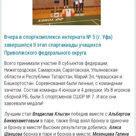
Вчера в спорткомплексе интерната № 5 (г. Уфа)
завершился II этап спартакиады учащихся
Приволжского федерального округа
Всего принимали участие 8 субъектов федерации:
Нижегородская, Самарская, Саратовская, Ульяновская
области и Республики Татарстан, Марий Эл, Чувашская и
Башкортостан. Соревнования были личные, с командным
зачетом. Состав команды 4 юноши и 4 девушки. Из 8 игроков
сборной РБ, были 5 спортсменов СШОР № 7. И все они
завоевали медали!
Лучшим стал
Владислав Клыгин
победив вместе с
Альбертом
Бикмухаметовым
в паре, также Влад взял бронзу в одиночке
и бронзу в миксте! Высоких результатов добились:
Алиса
Швецова
бронза в паре и бронза в миксте;
Мезенцева Галина