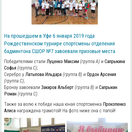
На прошедшем в Уфе 6 января 2019 года
Рождественском турнире спортсмены отделения
бадминтона СШОР №7 завоевали призовые места
Победителями стали
Луценко Максим
(группа А)
и
Сапрыкина
Софья
(группа С)
;
Серебро у
Латыпова Ильдара
(группа В)
и
Ордон Арсения
(группа С)
;
Бронзу завоевали
Закиров Альберт
(группа В)
и
Сапрыкин
Роман
(группа С)
.
Также за волю к победе наша юная спортсменка
Прокопенко
Алиса
награждена грамотой! На фото ниже она с папой!