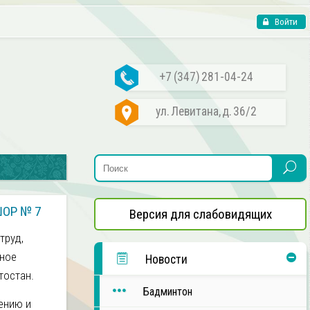
Войти
+7 (347) 281-04-24
ул. Левитана, д. 36/2
ШОР № 7
Версия для слабовидящих
труд,
нное
Новости
тостан.
Бадминтон
ению и