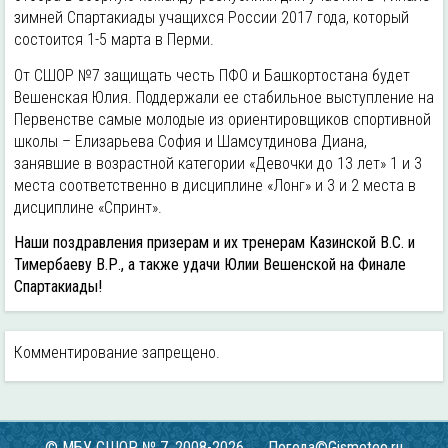
зимней Спартакиады учащихся России 2017 года, который
состоится 1-5 марта в Перми.
От СШОР №7 защищать честь ПФО и Башкортостана будет
Вешенская Юлия. Поддержали ее стабильное выступление на
Первенстве самые молодые из ориентировщиков спортивной
школы – Елизарьева София и Шамсутдинова Диана,
занявшие в возрастной категории «Девочки до 13 лет» 1 и 3
места соответственно в дисциплине «Лонг» и 3 и 2 места в
дисциплине «Спринт».
Наши поздравления призерам и их тренерам Казинской В.С. и
Тимербаеву В.Р., а также удачи Юлии Вешенской на Финале
Спартакиады!
Комментирование запрещено.
© МБУ СШОР № 7, 2008-2026
Погода©Gismeteo.ru