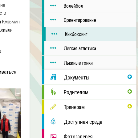
шие
Волейбол
ю и
Ориентирование
и Кузьмин
ержали
Кикбоксинг
Легкая атлетика
е
Лыжные гонки
иваться
Документы
Родителям
Тренерам
Доступная среда
Фотогалерея