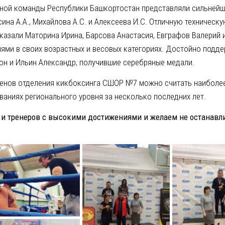
рной команды Республики Башкортостан представляли сильней
ина А.А., Михайлова А.С. и Алексеева И.С. Отличную техническу
казали Маторина Ирина, Барсова Анастасия, Евграфов Валерий 
лями в своих возрастных и весовых категориях. Достойно подд
он и Ильин Александр, получившие серебряные медали.
менов отделения кикбоксинга СШОР №7 можно считать наиболе
ваниях регионального уровня за несколько последних лет.
и тренеров с высокими достижениями и желаем не останавл