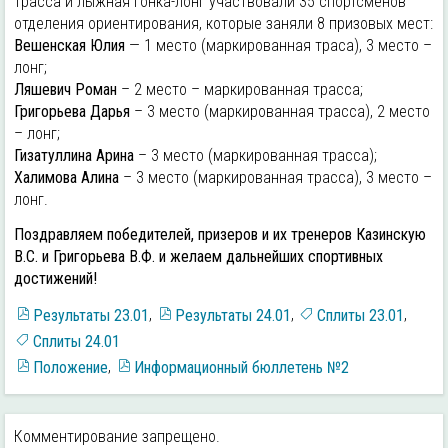
трасса и лыжная гонка-лонг участвовали 35 спортсменов
отделения ориентирования, которые заняли 8 призовых мест:
Вешенская Юлия
— 1 место (маркированная траса), 3 место –
лонг;
Ляшевич Роман
– 2 место – маркированная трасса;
Григорьева Дарья
– 3 место (маркированная трасса), 2 место
– лонг;
Гизатуллина Арина
– 3 место (маркированная трасса);
Халимова Алина
– 3 место (маркированная трасса), 3 место –
лонг.
Поздравляем победителей, призеров и их тренеров Казинскую
В.С. и Григорьева В.Ф. и желаем дальнейших спортивных
достижений!
Результаты 23.01
,
Результаты 24.01
,
Сплиты 23.01
,
Сплиты 24.01
Положение
,
Информационный бюллетень №2
Комментирование запрещено.