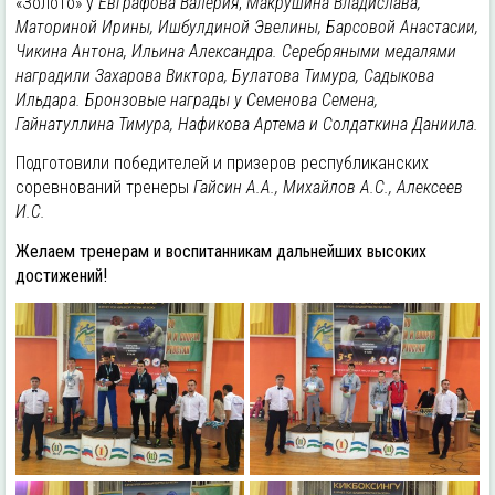
«Золото» у
Евграфова Валерия
,
Макрушина Владислава,
Маториной Ирины, Ишбулдиной Эвелины, Барсовой Анастасии,
Чикина Антона, Ильина Александра. Серебряными медалями
наградили Захарова Виктора, Булатова Тимура, Садыкова
Ильдара. Бронзовые награды у Семенова Семена,
Гайнатуллина Тимура, Нафикова Артема и Солдаткина Даниила.
Подготовили победителей и призеров республиканских
соревнований тренеры
Гайсин А.А., Михайлов А.С., Алексеев
И.С.
Желаем тренерам и воспитанникам дальнейших высоких
достижений!