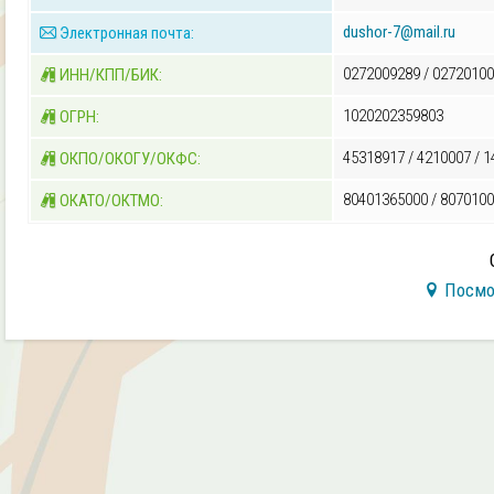
dushor-7@mail.ru
Электронная почта:
0272009289 / 02720100
ИНН/КПП/БИК:
1020202359803
ОГРН:
45318917 / 4210007 / 1
ОКПО/ОКОГУ/ОКФС:
80401365000 / 807010
ОКАТО/ОКТМО:
Посмо